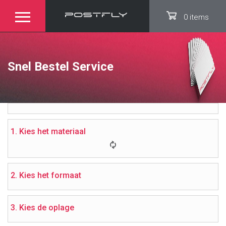
0 items
Snel Bestel Service
1. Kies het materiaal
2. Kies het formaat
3. Kies de oplage