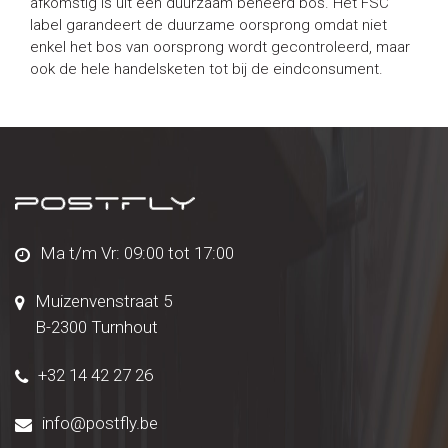
afkomstig is uit een duurzaam beheerd bos. Het FSC
label garandeert de duurzame oorsprong omdat niet
enkel het bos van oorsprong wordt gecontroleerd, maar
ook de hele handelsketen tot bij de eindconsument.
Ma t/m Vr: 09:00 tot 17:00
Muizenvenstraat 5
B-2300 Turnhout
+32 14 42 27 26
info@postfly.be